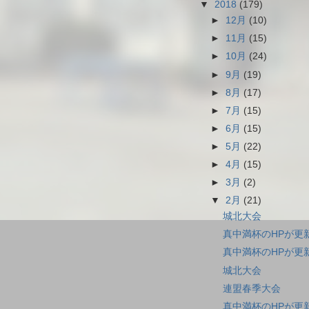
▼
2018
(179)
►
12月
(10)
►
11月
(15)
►
10月
(24)
►
9月
(19)
►
8月
(17)
►
7月
(15)
►
6月
(15)
►
5月
(22)
►
4月
(15)
►
3月
(2)
▼
2月
(21)
城北大会
真中満杯のHPが更
真中満杯のHPが更
城北大会
連盟春季大会
真中満杯のHPが更