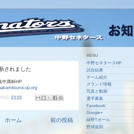
MENU
中野セネタースHP
更新されました
試合結果
チーム紹介
真中満杯HP
グランド情報
akamitsurucup.org
写真と動画
時刻:
23:03
選手募集
Facebook
Google+
ホーム
前の投稿
緑野Tボール
野球規則