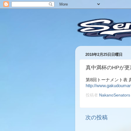
2018年2月25日日曜日
真中満杯のHPが
第8回トーナメント表 
http://www.gakudouman
投稿者
NakanoSenators
次の投稿