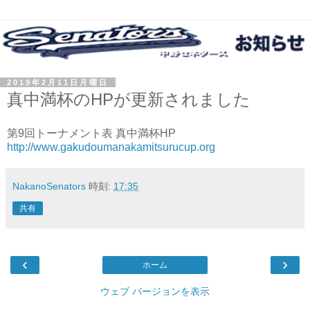
2019年2月11日月曜日
真中満杯のHPが更新されました
第9回トーナメント表 真中満杯HP
http://www.gakudoumanakamitsurucup.org
NakanoSenators
時刻:
17:35
共有
‹
›
ホーム
ウェブ バージョンを表示