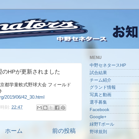
MENU
中野セネタースHP
盟のHPが更新されました
試合結果
チーム紹介
東京都学童軟式野球大会 フィールド
グランド情報
ト
写真と動画
org/2019/06/42_30.html
選手募集
時刻:
22:47
Facebook
Google+
緑野Tボール
ホーム
前の投稿
野球規則