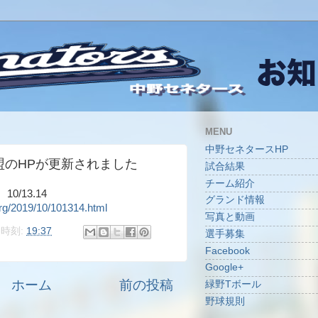
MENU
中野セネタースHP
盟のHPが更新されました
試合結果
チーム紹介
/13.14
グランド情報
org/2019/10/101314.html
写真と動画
時刻:
19:37
選手募集
Facebook
Google+
ホーム
前の投稿
緑野Tボール
野球規則