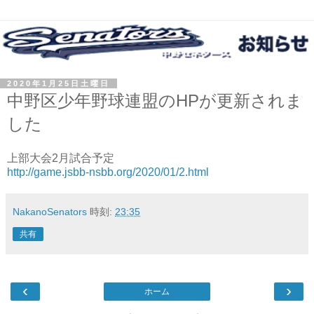
2020年1月25日土曜日
中野区少年野球連盟のHPが更新されま
した
上部大会2月試合予定
http://game.jsbb-nsbb.org/2020/01/2.html
NakanoSenators
時刻:
23:35
共有
‹
›
ホーム