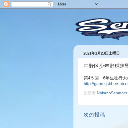
2021年1月23日土曜日
中野区少年野球連
第4５回 6年生壮行
http://game.jsbb-nsbb.o
投稿者
NakanoSenators
次の投稿