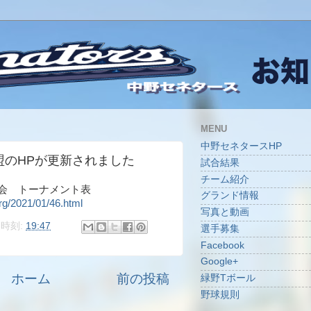
MENU
中野セネタースHP
盟のHPが更新されました
試合結果
チーム紹介
大会 トーナメント表
グランド情報
rg/2021/01/46.html
写真と動画
時刻:
19:47
選手募集
Facebook
Google+
ホーム
前の投稿
緑野Tボール
野球規則