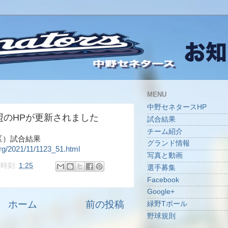
MENU
中野セネタースHP
盟のHPが更新されました
試合結果
チーム紹介
東区）試合結果
グランド情報
org/2021/11/1123_51.html
写真と動画
時刻:
1:25
選手募集
Facebook
Google+
ホーム
前の投稿
緑野Tボール
野球規則