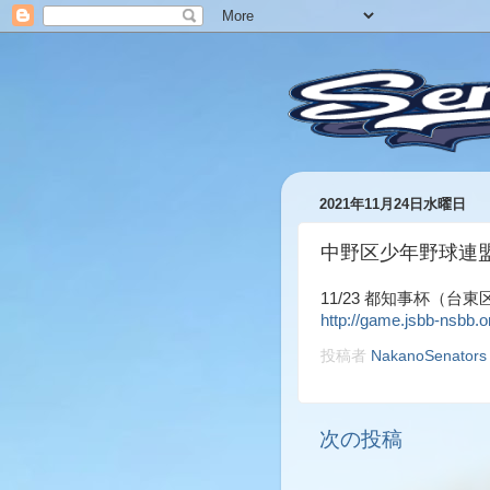
2021年11月24日水曜日
中野区少年野球連
11/23 都知事杯（台
http://game.jsbb-nsbb.
投稿者
NakanoSenators
次の投稿