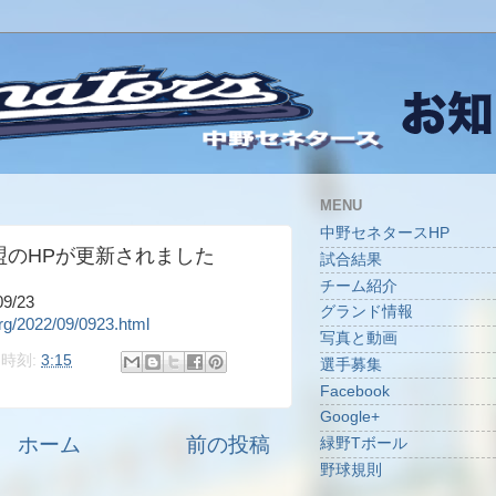
MENU
中野セネタースHP
盟のHPが更新されました
試合結果
チーム紹介
/23
グランド情報
org/2022/09/0923.html
写真と動画
時刻:
3:15
選手募集
Facebook
Google+
ホーム
前の投稿
緑野Tボール
野球規則