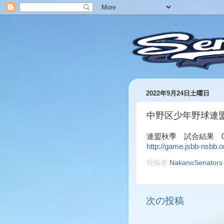
2022年9月24日土曜日
中野区少年野球連
連盟秋季 試合結果 09
http://game.jsbb-nsbb.
投稿者
NakanoSenators
次の投稿