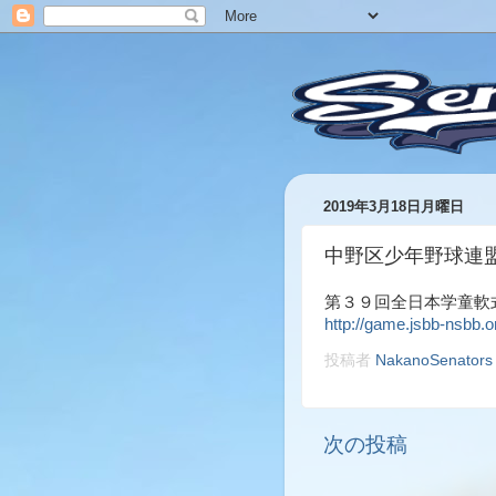
2019年3月18日月曜日
中野区少年野球連
第３９回全日本学童軟式
http://game.jsbb-nsbb.
投稿者
NakanoSenators
次の投稿