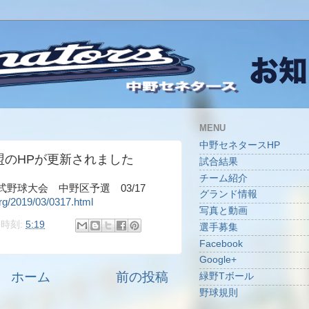
MENU
中野セネタースHP
盟のHPが更新されました
試合結果
チーム紹介
野球大会 中野区予選 03/17
グランド情報
org/2019/03/0317.html
写真と動画
時刻:
5:19
選手募集
Facebook
Google+
ホーム
前の投稿
緑野Tボール
野球規則